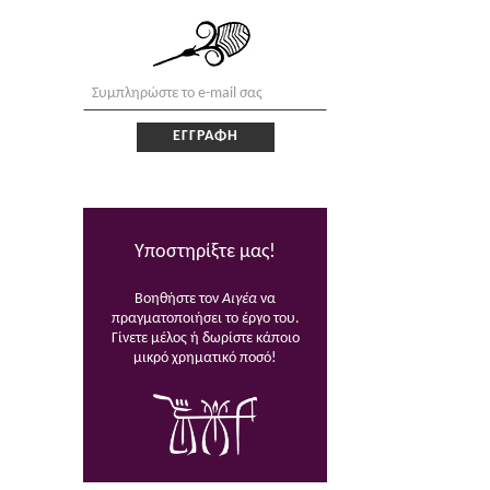
Υποστηρίξτε μας!
Βοηθήστε τον
Αιγέα
να
πραγματοποιήσει το έργο του.
Γίνετε μέλος ή δωρίστε κάποιο
μικρό χρηματικό ποσό!