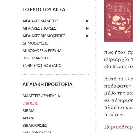
ΤΟ ΕΡΓΟ ΤΟΥ ΑΙΓΕΑ
ΑΙΓΑΙΑΚΕΣ ΔΙΑΛΕΞΕΙΣ
ΑΙΓΑΙΑΚΕΣ ΣΠΟΥΔΕΣ
ΠΛΗΡΟΦΟΡΙΕΣ
ΑΙΓΑΙΑΚΕΣ ΒΙΒΛΙΟΚΡΙΣΙΕΣ
ΠΛΗΡΟΦΟΡΙΕΣ
ΔΗΜΟΣΙΕΥΣΕΙΣ
ΟΔΗΓΙΕΣ ΠΡΟΣ ΣΥΓΓΡΑΦΕΙΣ
ΠΛΗΡΟΦΟΡΙΕΣ
πως ήταν π
ΑΝΑΣΚΑΦΕΣ & ΕΡΕΥΝΑ
ΟΡΟΙ ΧΡΗΣΗΣ
κυριαρχία τ
ΠΕΡΙΠΛΑΝΗΣΕΙΣ
ΕΠΙΚΟΙΝΩΝΙΑ
έξυπνους α
ΕΝΗΜΕΡΩΤΙΚΟ ΔΕΛΤΙΟ
Αυτό το κλα
ΑΙΓΑΙΑΚΗ ΠΡΟΪΣΤΟΡΙΑ
πρόσφατες 
μύθο της σ
ΔΙΑΛΕΞΕΙΣ / ΣΥΝΕΔΡΙΑ
σε σύγκρισ
ΕΙΔΗΣΕΙΣ
πλούσια κοι
ΒΙΒΛΙΑ
πρώτων.
ΑΡΘΡΑ
Περισσότε
ΒΙΒΛΙΟΚΡΙΣΙΕΣ