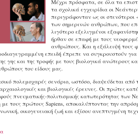
Μέχρι πρόσφατα, σε όλα τα επιστ
τα σχολικά εγχειρίδια οι Νεάντε
περιγράφονταν ως οι στενότεροι 
των σημερινών ανθρώπων, που επ
λιγότερο εξελιγμένοι εξαφανίστη
ήρθαν σε επαφή με τους νεοφερμ
ανθρώπους. Και η εξάλειψή τους 
ροδιαγεγραμμένη επειδή έπρεπε να συγκρουστούν για
ης γης και της τροφής με τους βιολογικά ανώτερους κα
νθρώπους του είδους μας.
σικό πολεμοχαρές σενάριο, ωστόσο, διαψεύδεται από τ
αρχαιολογικές και βιολογικές έρευνες. Οι πρώτες κατ
αφούς πνευματικής-πολιτισμικής κατωτερότητας των 
η με τους πρώτους Sapiens, αποκαλύπτοντας την απρό
νωνική, οικογενειακή ζωή και εξίσου ανεπτυγμένη τεχ
ρα