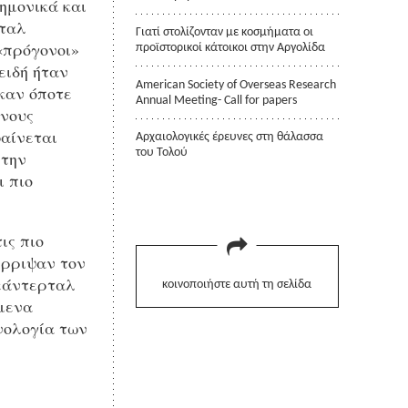
ημονικά και
ρταλ
Γιατί στολίζονταν με κοσμήματα οι
«πρόγονοι»
προϊστορικοί κάτοικοι στην Αργολίδα
ειδή ήταν
American Society of Overseas Research
καν όποτε
Annual Meeting- Call for papers
ένους
φαίνεται
Αρχαιολογικές έρευνες στη θάλασσα
του Τολού
 την
ι πιο
ις πιο
έρριψαν τον
Νεάντερταλ
κοινοποιήστε αυτή τη σελίδα
σμενα
νολογία των