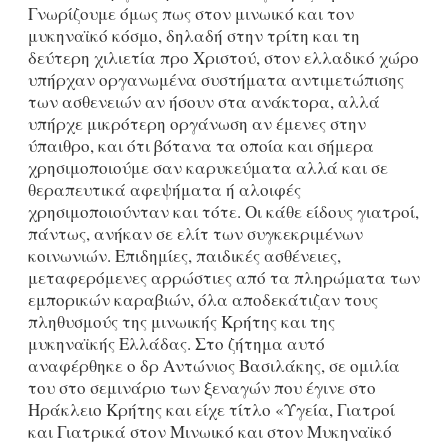
Γνωρίζουμε όμως πως στον μινωικό και τον
μυκηναϊκό κόσμο, δηλαδή στην τρίτη και τη
δεύτερη χιλιετία προ Χριστού, στον ελλαδικό χώρο
υπήρχαν οργανωμένα συστήματα αντιμετώπισης
των ασθενειών αν ήσουν στα ανάκτορα, αλλά
υπήρχε μικρότερη οργάνωση αν έμενες στην
ύπαιθρο, και ότι βότανα τα οποία και σήμερα
χρησιμοποιούμε σαν καρυκεύματα αλλά και σε
θεραπευτικά αφεψήματα ή αλοιφές
χρησιμοποιούνταν και τότε. Οι κάθε είδους γιατροί,
πάντως, ανήκαν σε ελίτ των συγκεκριμένων
κοινωνιών. Επιδημίες, παιδικές ασθένειες,
μεταφερόμενες αρρώστιες από τα πληρώματα των
εμπορικών καραβιών, όλα αποδεκάτιζαν τους
πληθυσμούς της μινωικής Κρήτης και της
μυκηναϊκής Ελλάδας. Στο ζήτημα αυτό
αναφέρθηκε ο δρ Αντώνιος Βασιλάκης, σε ομιλία
του στο σεμινάριο των ξεναγών που έγινε στο
Ηράκλειο Κρήτης και είχε τίτλο «Υγεία, Γιατροί
και Γιατρικά στον Mινωικό και στον Μυκηναϊκό