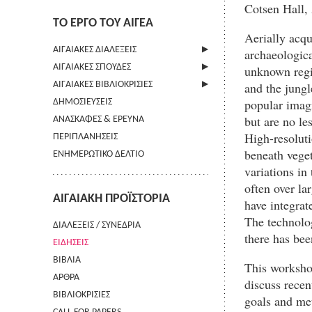
Cotsen Hall,
ΤΟ ΕΡΓΟ ΤΟΥ ΑΙΓΕΑ
Aerially acqu
ΑΙΓΑΙΑΚΕΣ ΔΙΑΛΕΞΕΙΣ
archaeologica
ΑΙΓΑΙΑΚΕΣ ΣΠΟΥΔΕΣ
ΠΛΗΡΟΦΟΡΙΕΣ
unknown regi
and the jungl
ΑΙΓΑΙΑΚΕΣ ΒΙΒΛΙΟΚΡΙΣΙΕΣ
ΠΛΗΡΟΦΟΡΙΕΣ
popular imagi
ΔΗΜΟΣΙΕΥΣΕΙΣ
ΟΔΗΓΙΕΣ ΠΡΟΣ ΣΥΓΓΡΑΦΕΙΣ
ΠΛΗΡΟΦΟΡΙΕΣ
but are no le
ΑΝΑΣΚΑΦΕΣ & ΕΡΕΥΝΑ
ΟΡΟΙ ΧΡΗΣΗΣ
High-resoluti
ΠΕΡΙΠΛΑΝΗΣΕΙΣ
ΕΠΙΚΟΙΝΩΝΙΑ
beneath veget
ΕΝΗΜΕΡΩΤΙΚΟ ΔΕΛΤΙΟ
variations in
often over la
ΑΙΓΑΙΑΚΗ ΠΡΟΪΣΤΟΡΙΑ
have integrat
The technolog
ΔΙΑΛΕΞΕΙΣ / ΣΥΝΕΔΡΙΑ
there has bee
ΕΙΔΗΣΕΙΣ
ΒΙΒΛΙΑ
This workshop
ΑΡΘΡΑ
discuss recen
ΒΙΒΛΙΟΚΡΙΣΙΕΣ
goals and met