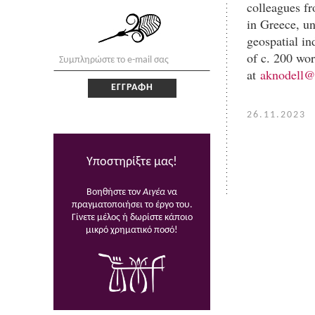
colleagues fr
in Greece, un
geospatial in
of c. 200 wor
at
aknodell@
26.11.2023
Υποστηρίξτε μας!
Βοηθήστε τον
Αιγέα
να
πραγματοποιήσει το έργο του.
Γίνετε μέλος ή δωρίστε κάποιο
μικρό χρηματικό ποσό!