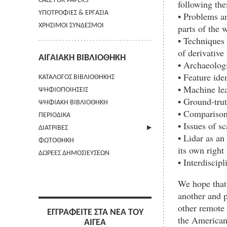
CALL FOR PAPERS
following th
ΥΠΟΤΡΟΦΙΕΣ & ΕΡΓΑΣΙΑ
• Problems an
ΧΡΗΣΙΜΟΙ ΣΥΝΔΕΣΜΟΙ
parts of the 
• Techniques 
of derivative 
ΑΙΓΑΙΑΚΗ ΒΙΒΛΙΟΘΗΚΗ
• Archaeologi
• Feature iden
ΚΑΤΑΛΟΓΟΣ ΒΙΒΛΙΟΘΗΚΗΣ
• Machine le
ΨΗΦΙΟΠΟΙΗΣΕΙΣ
• Ground-trut
ΨΗΦΙΑΚΗ ΒΙΒΛΙΟΘΗΚΗ
• Comparison
ΠΕΡΙΟΔΙΚΑ
• Issues of s
ΔΙΑΤΡΙΒΕΣ
• Lidar as an
ΦΩΤΟΘΗΚΗ
ΑΠΟΣΤΟΛΗ ΠΕΡΙΛΗΨΗΣ
its own right
ΔΩΡΕΕΣ ΔΗΜΟΣΙΕΥΣΕΩΝ
• Interdiscip
We hope that
another and p
other remote
ΕΓΓΡΑΦΕΙΤΕ ΣΤΑ ΝΕΑ ΤΟΥ
the American 
ΑΙΓΕΑ