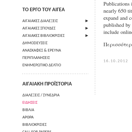
Publications 
ΤΟ ΕΡΓΟ ΤΟΥ ΑΙΓΕΑ
nearly 650 ti
expand and co
ΑΙΓΑΙΑΚΕΣ ΔΙΑΛΕΞΕΙΣ
published by 
ΑΙΓΑΙΑΚΕΣ ΣΠΟΥΔΕΣ
ΠΛΗΡΟΦΟΡΙΕΣ
include onlin
ΑΙΓΑΙΑΚΕΣ ΒΙΒΛΙΟΚΡΙΣΙΕΣ
ΠΛΗΡΟΦΟΡΙΕΣ
Περισσότε
ΔΗΜΟΣΙΕΥΣΕΙΣ
ΟΔΗΓΙΕΣ ΠΡΟΣ ΣΥΓΓΡΑΦΕΙΣ
ΠΛΗΡΟΦΟΡΙΕΣ
ΑΝΑΣΚΑΦΕΣ & ΕΡΕΥΝΑ
ΟΡΟΙ ΧΡΗΣΗΣ
ΠΕΡΙΠΛΑΝΗΣΕΙΣ
ΕΠΙΚΟΙΝΩΝΙΑ
16.10.2012
ΕΝΗΜΕΡΩΤΙΚΟ ΔΕΛΤΙΟ
ΑΙΓΑΙΑΚΗ ΠΡΟΪΣΤΟΡΙΑ
ΔΙΑΛΕΞΕΙΣ / ΣΥΝΕΔΡΙΑ
ΕΙΔΗΣΕΙΣ
ΒΙΒΛΙΑ
ΑΡΘΡΑ
ΒΙΒΛΙΟΚΡΙΣΙΕΣ