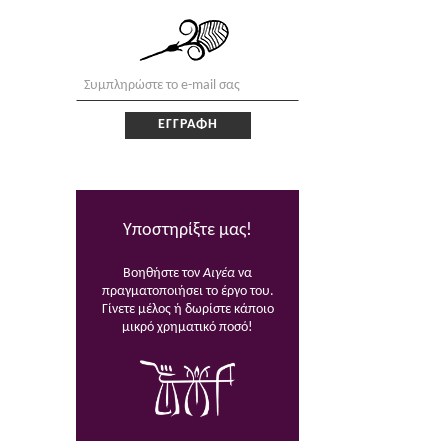
Υποστηρίξτε μας!
Βοηθήστε τον
Αιγέα
να
πραγματοποιήσει το έργο του.
Γίνετε μέλος ή δωρίστε κάποιο
μικρό χρηματικό ποσό!