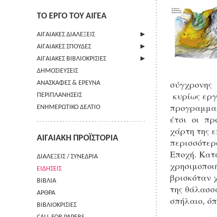
ΤΟ ΕΡΓΟ ΤΟΥ ΑΙΓΕΑ
ΑΙΓΑΙΑΚΕΣ ΔΙΑΛΕΞΕΙΣ
ΑΙΓΑΙΑΚΕΣ ΣΠΟΥΔΕΣ
ΠΛΗΡΟΦΟΡΙΕΣ
ΑΙΓΑΙΑΚΕΣ ΒΙΒΛΙΟΚΡΙΣΙΕΣ
ΠΛΗΡΟΦΟΡΙΕΣ
ΔΗΜΟΣΙΕΥΣΕΙΣ
ΟΔΗΓΙΕΣ ΠΡΟΣ ΣΥΓΓΡΑΦΕΙΣ
ΠΛΗΡΟΦΟΡΙΕΣ
σύγχρονης 
ΑΝΑΣΚΑΦΕΣ & ΕΡΕΥΝΑ
ΟΡΟΙ ΧΡΗΣΗΣ
κυρίως εργ
ΠΕΡΙΠΛΑΝΗΣΕΙΣ
ΕΠΙΚΟΙΝΩΝΙΑ
προγραμματ
ΕΝΗΜΕΡΩΤΙΚΟ ΔΕΛΤΙΟ
έτσι οι πρ
χάρτη της ε
ΑΙΓΑΙΑΚΗ ΠΡΟΪΣΤΟΡΙΑ
περισσότερο
Εποχή. Κατά
ΔΙΑΛΕΞΕΙΣ / ΣΥΝΕΔΡΙΑ
χρησιμοποιή
ΕΙΔΗΣΕΙΣ
βρισκόταν χ
ΒΙΒΛΙΑ
της θάλασσ
ΑΡΘΡΑ
σπήλαιο, ό
ΒΙΒΛΙΟΚΡΙΣΙΕΣ