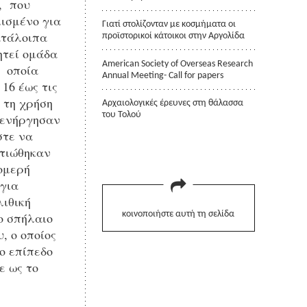
, που
ισμένο για
Γιατί στολίζονταν με κοσμήματα οι
κατάλοιπα
προϊστορικοί κάτοικοι στην Αργολίδα
ητεί ομάδα
American Society of Overseas Research
η οποία
Annual Meeting- Call for papers
16 έως τις
 τη χρήση
Αρχαιολογικές έρευνες στη θάλασσα
του Τολού
ιενήργησαν
στε να
λτιώθηκαν
ομερή
 για
λιθική
ο σπήλαιο
κοινοποιήστε αυτή τη σελίδα
, ο οποίος
ο επίπεδο
ε ως το