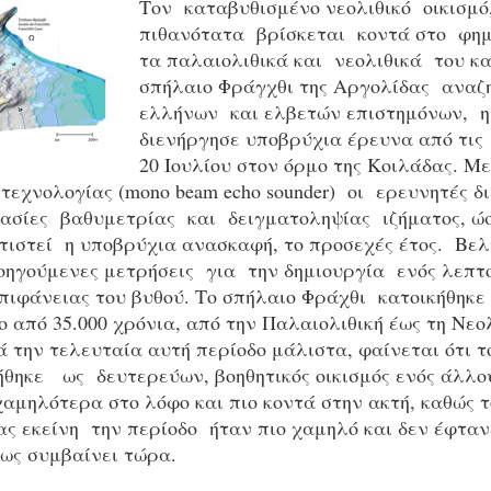
Τον καταβυθισμένο νεολιθικό οικισμό
πιθανότατα βρίσκεται κοντά στο φημ
τα παλαιολιθικά και νεολιθικά του 
σπήλαιο Φράγχθι της Αργολίδας αναζ
ελλήνων και ελβετών επιστημόνων, 
διενήργησε υποβρύχια έρευνα από τις 
20 Ιουλίου στον όρμο της Κοιλάδας. Με
τεχνολογίας (mono beam echo sounder) οι ερευνητές δ
ασίες βαθυμετρίας και δειγματοληψίας ιζήματος, ώ
ιστεί η υποβρύχια ανασκαφή, το προσεχές έτος. Βε
οηγούμενες μετρήσεις για την δημιουργία ενός λεπτ
πιφάνειας του βυθού. Το σπήλαιο Φράχθι κατοικήθηκε
 από 35.000 χρόνια, από την Παλαιολιθική έως τη Νεο
 την τελευταία αυτή περίοδο μάλιστα, φαίνεται ότι τ
θηκε ως δευτερεύων, βοηθητικός οικισμός ενός άλλου
αμηλότερα στο λόφο και πιο κοντά στην ακτή, καθώς τ
ας εκείνη την περίοδο ήταν πιο χαμηλό και δεν έφταν
πως συμβαίνει τώρα.