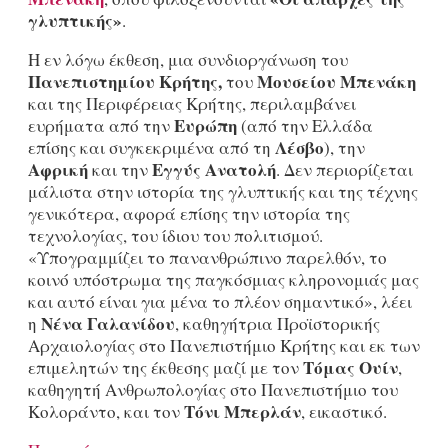
γλυπτικής»
.
Η εν λόγω έκθεση, μια συνδιοργάνωση του
Πανεπιστημίου Κρήτης,
Μουσείου Μπενάκη
του
και της Περιφέρειας Κρήτης, περιλαμβάνει
Ευρώπη
ευρήματα από την
(από την Ελλάδα
Λέσβο
επίσης και συγκεκριμένα από τη
), την
Αφρική
Εγγύς Ανατολή
και την
. Δεν περιορίζεται
μάλιστα στην ιστορία της γλυπτικής και της τέχνης
γενικότερα, αφορά επίσης την ιστορία της
τεχνολογίας, του ίδιου του πολιτισμού.
«Υπογραμμίζει το πανανθρώπινο παρελθόν, το
κοινό υπόστρωμα της παγκόσμιας κληρονομιάς μας
και αυτό είναι για μένα το πλέον σημαντικό», λέει
Νένα Γαλανίδου
η
, καθηγήτρια Προϊστορικής
Αρχαιολογίας στο Πανεπιστήμιο Κρήτης και εκ των
Τόμας Ουίν
επιμελητών της έκθεσης μαζί με τον
,
καθηγητή Ανθρωπολογίας στο Πανεπιστήμιο του
Τόνι Μπερλάν
Κολοράντο, και τον
, εικαστικό.