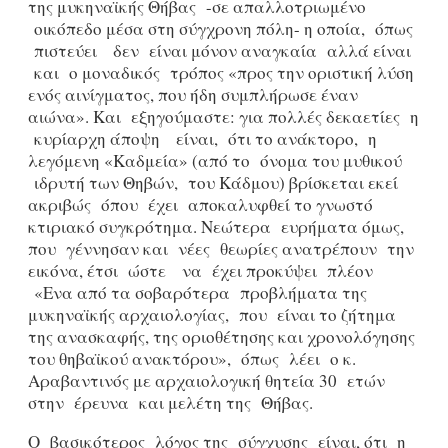
της μυκηναϊκής Θήβας -σε απαλλοτριωμένο
οικόπεδο μέσα στη σύγχρονη πόλη- η οποία, όπως
πιστεύει δεν είναι μόνον αναγκαία αλλά είναι
και ο μοναδικός τρόπος «προς την οριστική λύση
ενός αινίγματος, που ήδη συμπλήρωσε έναν
αιώνα». Και εξηγούμαστε: για πολλές δεκαετίες η
κυρίαρχη άποψη είναι, ότι το ανάκτορο, η
λεγόμενη «Καδμεία» (από το όνομα του μυθικού
ιδρυτή των Θηβών, του Κάδμου) βρίσκεται εκεί
ακριβώς όπου έχει αποκαλυφθεί το γνωστό
κτιριακό συγκρότημα. Νεώτερα ευρήματα όμως,
που γέννησαν και νέες θεωρίες ανατρέπουν την
εικόνα, έτσι ώστε να έχει προκύψει πλέον
«Ενα από τα σοβαρότερα προβλήματα της
μυκηναϊκής αρχαιολογίας, που είναι το ζήτημα
της ανασκαφής, της οριοθέτησης και χρονολόγησης
του θηβαϊκού ανακτόρου», όπως λέει ο κ.
Αραβαντινός με αρχαιολογική θητεία 30 ετών
στην έρευνα και μελέτη της Θήβας.
Ο βασικότερος λόγος της σύγχυσης είναι, ότι η