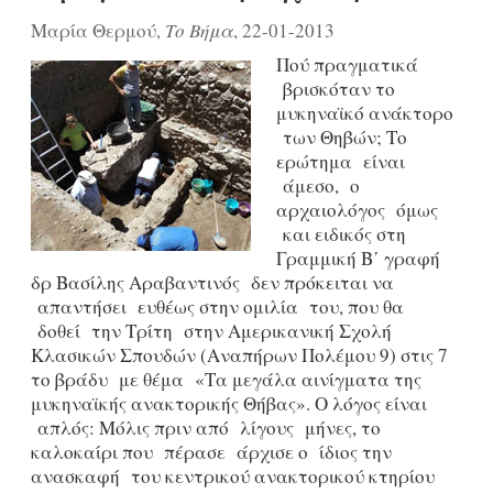
Μαρία Θερμού,
Το Βήμα
, 22-01-2013
Πού πραγματικά
βρισκόταν το
μυκηναϊκό ανάκτορο
των Θηβών; Το
ερώτημα είναι
άμεσο, ο
αρχαιολόγος όμως
και ειδικός στη
Γραμμική Β΄ γραφή
δρ Βασίλης Αραβαντινός δεν πρόκειται να
απαντήσει ευθέως στην ομιλία του, που θα
δοθεί την Τρίτη στην Αμερικανική Σχολή
Κλασικών Σπουδών (Αναπήρων Πολέμου 9) στις 7
το βράδυ με θέμα «Τα μεγάλα αινίγματα της
μυκηναϊκής ανακτορικής Θήβας». Ο λόγος είναι
απλός: Μόλις πριν από λίγους μήνες, το
καλοκαίρι που πέρασε άρχισε ο ίδιος την
ανασκαφή του κεντρικού ανακτορικού κτηρίου