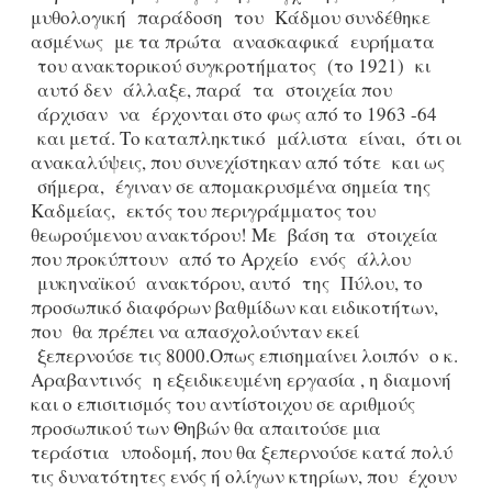
μυθολογική παράδοση του Κάδμου συνδέθηκε
ασμένως με τα πρώτα ανασκαφικά ευρήματα
του ανακτορικού συγκροτήματος (το 1921) κι
αυτό δεν άλλαξε, παρά τα στοιχεία που
άρχισαν να έρχονται στο φως από το 1963 -64
και μετά. Το καταπληκτικό μάλιστα είναι, ότι οι
ανακαλύψεις, που συνεχίστηκαν από τότε και ως
σήμερα, έγιναν σε απομακρυσμένα σημεία της
Καδμείας, εκτός του περιγράμματος του
θεωρούμενου ανακτόρου! Με βάση τα στοιχεία
που προκύπτουν από το Αρχείο ενός άλλου
μυκηναϊκού ανακτόρου, αυτό της Πύλου, το
προσωπικό διαφόρων βαθμίδων και ειδικοτήτων,
που θα πρέπει να απασχολούνταν εκεί
ξεπερνούσε τις 8000.Οπως επισημαίνει λοιπόν ο κ.
Αραβαντινός η εξειδικευμένη εργασία , η διαμονή
και ο επισιτισμός του αντίστοιχου σε αριθμούς
προσωπικού των Θηβών θα απαιτούσε μια
τεράστια υποδομή, που θα ξεπερνούσε κατά πολύ
τις δυνατότητες ενός ή ολίγων κτηρίων, που έχουν