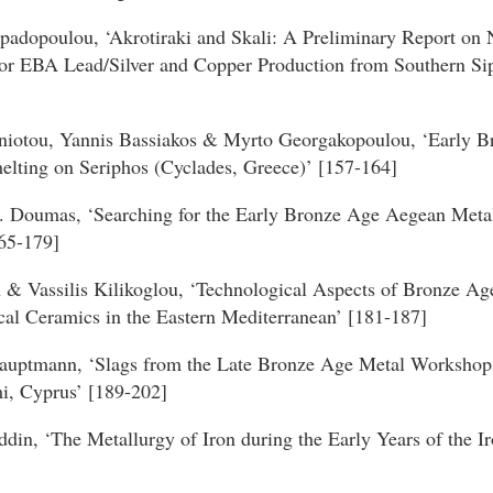
padopoulou, ‘Akrotiraki and Skali: A Preliminary Report on
or EBA Lead/Silver and Copper Production from Southern Si
niotou, Yannis Bassiakos & Myrto Georgakopoulou, ‘Early 
lting on Seriphos (Cyclades, Greece)’ [157-164]
. Doumas, ‘Searching for the Early Bronze Age Aegean Metall
165-179]
& Vassilis Kilikoglou, ‘Technological Aspects of Bronze Ag
cal Ceramics in the Eastern Mediterranean’ [181-187]
auptmann, ‘Slags from the Late Bronze Age Metal Workshops
i, Cyprus’ [189-202]
din, ‘The Metallurgy of Iron during the Early Years of the I