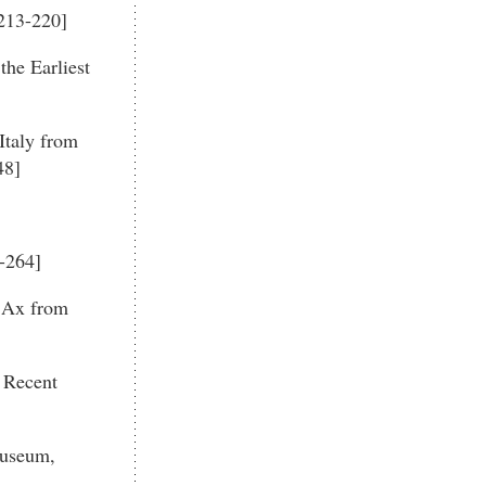
213-220]
the Earliest
Italy from
48]
5-264]
e Ax from
: Recent
Museum,