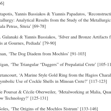
66]
tapotis, Yannis Bassiakos & Yiannis Papadatos, ‘Reconstruct
allurgy: Analytical Results from the Study of the Metallurgi
la Petras, Siteia’ [69-78]
. Galanaki & Yannis Bassiakos, ‘Silver and Bronze Artifacts
is at Gournes, Pediada’ [79-90]
man, ‘The Dog Diadem from Mochlos’ [91-103]
igan, ‘The Triangular “Daggers” of Prepalatial Crete’ [105-1
Betancourt, ‘A Marine Style Gold Ring from the Hagios Char
ymbolic Use of Cockle Shells in Minoan Crete?’ [117-123]
e Poursat & Cécile Oberweiler, ‘Metalworking at Malia, Qua
ow Technology?’ [125-131]
 Soles, ‘The Origins of the Mochlos Sistrum’ [133-146]