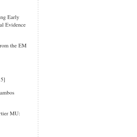
ing Early
cal Evidence
 from the EM
15]
alambos
rtier MU: