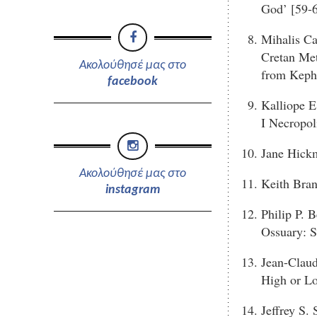
God’ [59-
Mihalis Ca
Cretan Met
Ακολούθησέ μας στο
from Kepha
facebook
Kalliope E
I Necropol
Jane Hick
Ακολούθησέ μας στο
Keith Bran
instagram
Philip P. 
Ossuary: S
Jean-Claud
High or L
Jeffrey S.