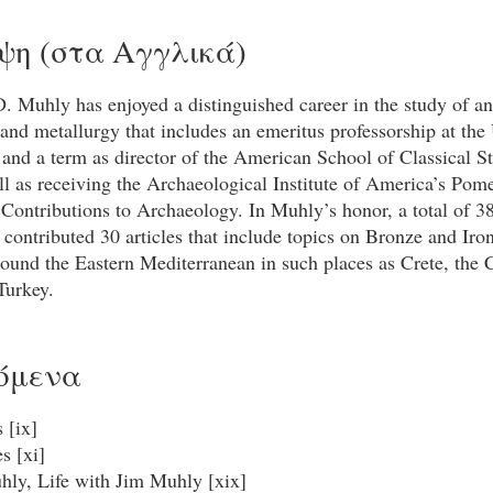
ψη (στα Αγγλικά)
. Muhly has enjoyed a distinguished career in the study of anc
and metallurgy that includes an emeritus professorship at the 
and a term as director of the American School of Classical St
ll as receiving the Archaeological Institute of America’s Po
c Contributions to Archaeology. In Muhly’s honor, a total of 3
 contributed 30 articles that include topics on Bronze and Ir
ound the Eastern Mediterranean in such places as Crete, the 
Turkey.
όμενα
 [ix]
s [xi]
hly,
Life with Jim Muhly [xix]