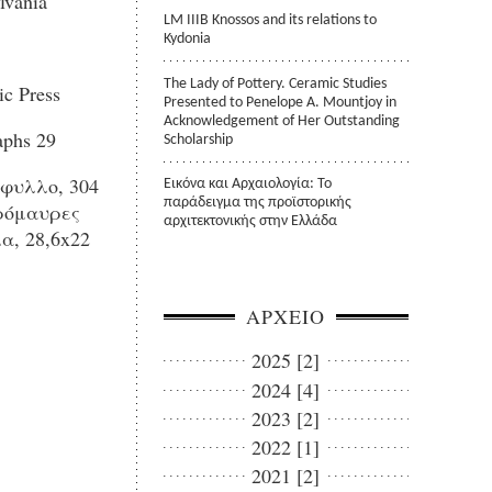
lvania
LM IIIB Knossos and its relations to
Kydonia
The Lady of Pottery. Ceramic Studies
c Press
Presented to Penelope A. Mountjoy in
Acknowledgement of Her Outstanding
aphs 29
Scholarship
φυλλο, 304
Εικόνα και Αρχαιολογία: Το
παράδειγμα της προϊστορικής
πρόμαυρες
αρχιτεκτονικής στην Ελλάδα
α, 28,6x22
ΑΡΧΕΙΟ
2025 [2]
2024 [4]
2023 [2]
2022 [1]
2021 [2]