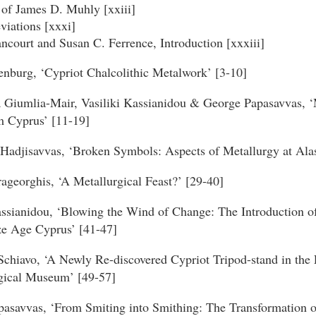
 of James D. Muhly [xxiii]
viations [xxxi]
tancourt and Susan C. Ferrence,
Introduction [xxxiii]
enburg, ‘Cypriot Chalcolithic Metalwork’ [3-10]
 Giumlia-Mair, Vasiliki Kassianidou & George Papasavvas, ‘
m Cyprus’ [11-19]
Hadjisavvas, ‘Broken Symbols: Aspects of Metallurgy at Alas
ageorghis, ‘A Metallurgical Feast?’ [29-40]
assianidou, ‘Blowing the Wind of Change: The Introduction o
e Age Cyprus’ [41-47]
Schiavo, ‘A Newly Re-discovered Cypriot Tripod-stand in the 
gical Museum’ [49-57]
asavvas, ‘From Smiting into Smithing: The Transformation o