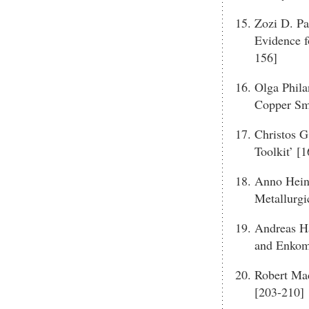
Zozi D. Pa
Evidence f
156]
Olga Phila
Copper Sme
Christos G
Toolkit’ [
Anno Hein 
Metallurgi
Andreas H
and Enkom
Robert Mad
[203-210]