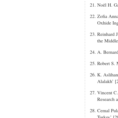
Noël H. Ga
Zofia Anna
Oxhide Ing
Reinhard J
the Middle
A. Bernard
Robert S. M
K. Aslihan
Alalakh’ [
Vincent C.
Research a
Cemal Pul
Turkey’ [2