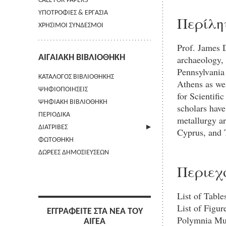
CALL FOR PAPERS
ΥΠΟΤΡΟΦΙΕΣ & ΕΡΓΑΣΙΑ
Περίλη
ΧΡΗΣΙΜΟΙ ΣΥΝΔΕΣΜΟΙ
Prof. James D
ΑΙΓΑΙΑΚΗ ΒΙΒΛΙΟΘΗΚΗ
archaeology, 
Pennsylvania 
ΚΑΤΑΛΟΓΟΣ ΒΙΒΛΙΟΘΗΚΗΣ
Athens as we
ΨΗΦΙΟΠΟΙΗΣΕΙΣ
for Scientifi
ΨΗΦΙΑΚΗ ΒΙΒΛΙΟΘΗΚΗ
scholars have
ΠΕΡΙΟΔΙΚΑ
metallurgy ar
ΔΙΑΤΡΙΒΕΣ
Cyprus, and 
ΦΩΤΟΘΗΚΗ
ΑΠΟΣΤΟΛΗ ΠΕΡΙΛΗΨΗΣ
ΔΩΡΕΕΣ ΔΗΜΟΣΙΕΥΣΕΩΝ
Περιεχ
List of Tables
List of Figure
ΕΓΓΡΑΦΕΙΤΕ ΣΤΑ ΝΕΑ ΤΟΥ
Polymnia Mu
ΑΙΓΕΑ