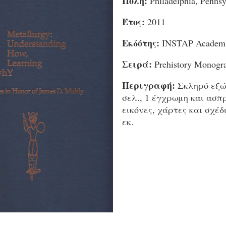
Πόλη:
Philadelphia, Pennsy
Έτος:
2011
Εκδότης:
INSTAP Academi
Σειρά:
Prehistory Monogr
Περιγραφή:
Σκληρό εξώ
σελ., 1 έγχρωμη και ασ
εικόνες, χάρτες και σχέδι
εκ.