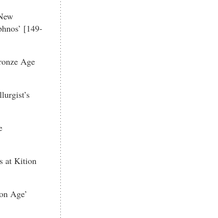
 New
phnos’ [149-
Bronze Age
urgist’s
e
 at Kition
ron Age’