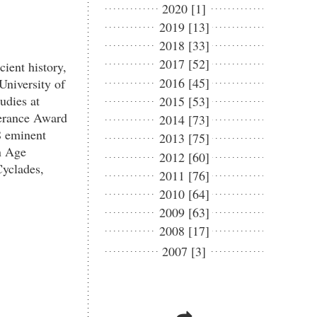
2020 [1]
2019 [13]
2018 [33]
2017 [52]
ient history,
2016 [45]
University of
udies at
2015 [53]
merance Award
2014 [73]
8 eminent
2013 [75]
on Age
2012 [60]
Cyclades,
2011 [76]
2010 [64]
2009 [63]
2008 [17]
2007 [3]