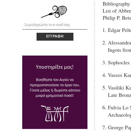
Bibliography
List of Abbre
Philip P. Be
Edgar Pelt
Alessandra
Ingots fro
Sophocles 
Υποστηρίξτε μας!
Vassos Kar
Βοηθήστε τον
Αιγέα
να
πραγματοποιήσει το έργο του.
Vasiliki K
Γίνετε μέλος ή δωρίστε κάποιο
Late Bronz
μικρό χρηματικό ποσό!
Fulvia Lo 
Archaeolo
George Pap