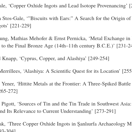
le, ‘Copper Oxhide Ingots and Lead Isotope Provenancing’ [
 Stos-Gale, ‘”Biscuits with Ears:” A Search for the Origin of 
ots’ [221-229]
ung, Mathias Mehofer & Ernst Pernicka, ‘Metal Exchange in 
 to the Final Bronze Age (14th–11th century B.C.E.)’ [231-2
 Knapp, ‘Cyprus, Copper, and Alashiya’ [249-254]
errillees, ‘Alashiya: A Scientific Quest for its Location’ [25
 Yener, ‘Hittite Metals at the Frontier: A Three-Spiked Battl
265-272]
 Pigott, ‘Sources of Tin and the Tin Trade in Southwest Asia
nd Its Relevance to Current Understanding’ [273-291]
ak, ‘Three Copper Oxhide Ingots in Şanlıurfa Archaeology 
93-304]