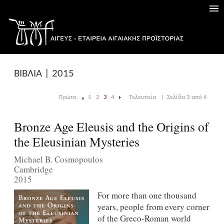
ΒΙΒΛΙΑ | 2015
Πρώτα
1
2
3
4
Τελευταία
|
Σελίδα 3 από 4
|
Bronze Age Eleusis and the Origins of
the Eleusinian Mysteries
Michael B. Cosmopoulos
Cambridge
2015
For more than one thousand
years, people from every corner
of the Greco-Roman world