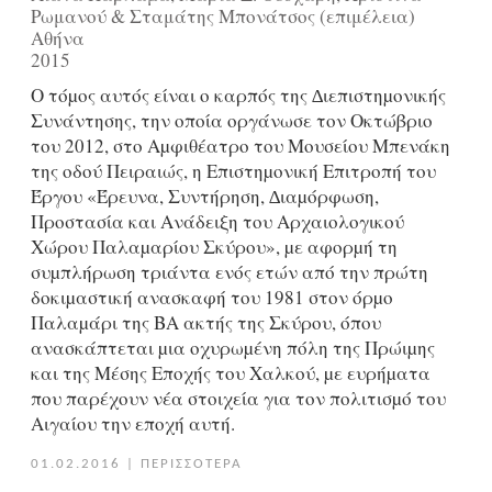
Ρωμανού & Σταμάτης Μπονάτσος (επιμέλεια)
Αθήνα
2015
Ο τόµος αυτός είναι ο καρπός της ∆ιεπιστηµονικής
Συνάντησης, την οποία οργάνωσε τον Οκτώβριο
του 2012, στο Αµφιθέατρο του Μουσείου Μπενάκη
της οδού Πειραιώς, η Επιστηµονική Επιτροπή του
Έργου «Έρευνα, Συντήρηση, ∆ιαµόρφωση,
Προστασία και Ανάδειξη του Αρχαιολογικού
Χώρου Παλαµαρίου Σκύρου», µε αφορµή τη
συµπλήρωση τριάντα ενός ετών από την πρώτη
δοκιµαστική ανασκαφή του 1981 στον όρµο
Παλαµάρι της ΒΑ ακτής της Σκύρου, όπου
ανασκάπτεται µια οχυρωµένη πόλη της Πρώιµης
και της Μέσης Εποχής του Χαλκού, µε ευρήµατα
που παρέχουν νέα στοιχεία για τον πολιτισµό του
Αιγαίου την εποχή αυτή.
01.02.2016
|
ΠΕΡΙΣΣΟΤΕΡΑ