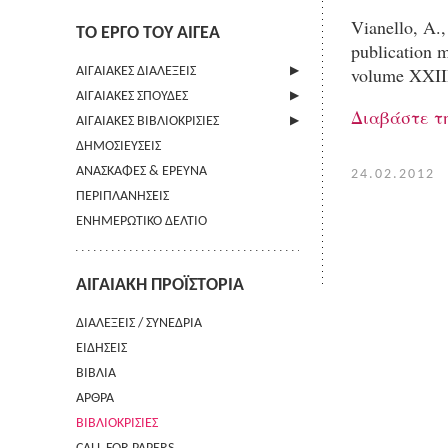
Vianello, A.
ΤΟ ΕΡΓΟ ΤΟΥ ΑΙΓΕΑ
publication m
volume XXIII
ΑΙΓΑΙΑΚΕΣ ΔΙΑΛΕΞΕΙΣ
ΑΙΓΑΙΑΚΕΣ ΣΠΟΥΔΕΣ
ΠΛΗΡΟΦΟΡΙΕΣ
Διαβάστε τη
ΑΙΓΑΙΑΚΕΣ ΒΙΒΛΙΟΚΡΙΣΙΕΣ
ΠΛΗΡΟΦΟΡΙΕΣ
ΔΗΜΟΣΙΕΥΣΕΙΣ
ΟΔΗΓΙΕΣ ΠΡΟΣ ΣΥΓΓΡΑΦΕΙΣ
ΠΛΗΡΟΦΟΡΙΕΣ
ΑΝΑΣΚΑΦΕΣ & ΕΡΕΥΝΑ
ΟΡΟΙ ΧΡΗΣΗΣ
24.02.2012
ΠΕΡΙΠΛΑΝΗΣΕΙΣ
ΕΠΙΚΟΙΝΩΝΙΑ
ΕΝΗΜΕΡΩΤΙΚΟ ΔΕΛΤΙΟ
ΑΙΓΑΙΑΚΗ ΠΡΟΪΣΤΟΡΙΑ
ΔΙΑΛΕΞΕΙΣ / ΣΥΝΕΔΡΙΑ
ΕΙΔΗΣΕΙΣ
ΒΙΒΛΙΑ
ΑΡΘΡΑ
ΒΙΒΛΙΟΚΡΙΣΙΕΣ