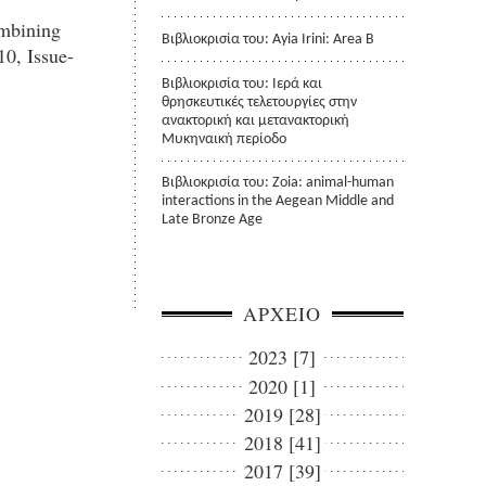
ombining
Βιβλιοκρισία του: Ayia Irini: Area B
0, Issue-
Βιβλιοκρισία του: Ιερά και
θρησκευτικές τελετουργίες στην
ανακτορική και μετανακτορική
Μυκηναική περίοδο
Βιβλιοκρισία του: Zoia: animal-human
interactions in the Aegean Middle and
Late Bronze Age
ΑΡΧΕΙΟ
2023 [7]
2020 [1]
2019 [28]
2018 [41]
2017 [39]