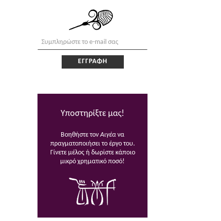
Υποστηρίξτε μας!
Βοηθήστε τον
Αιγέα
να
πραγματοποιήσει το έργο του.
Γίνετε μέλος ή δωρίστε κάποιο
μικρό χρηματικό ποσό!