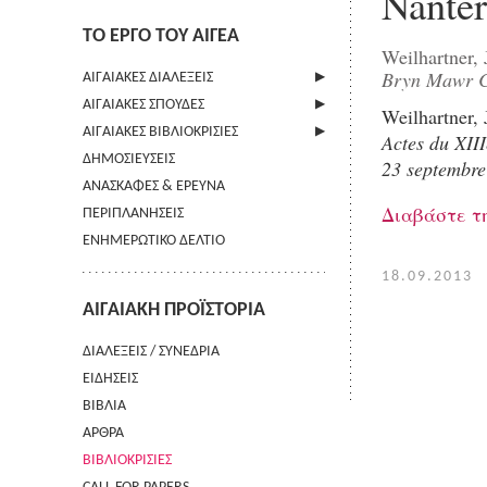
Nanter
ΤΟ ΕΡΓΟ ΤΟΥ ΑΙΓΕΑ
Weilhartner, 
Bryn Mawr C
ΑΙΓΑΙΑΚΕΣ ΔΙΑΛΕΞΕΙΣ
ΑΙΓΑΙΑΚΕΣ ΣΠΟΥΔΕΣ
ΠΛΗΡΟΦΟΡΙΕΣ
Weilhartner, 
ΑΙΓΑΙΑΚΕΣ ΒΙΒΛΙΟΚΡΙΣΙΕΣ
ΠΛΗΡΟΦΟΡΙΕΣ
Actes du XIII
ΔΗΜΟΣΙΕΥΣΕΙΣ
ΟΔΗΓΙΕΣ ΠΡΟΣ ΣΥΓΓΡΑΦΕΙΣ
ΠΛΗΡΟΦΟΡΙΕΣ
23 septembre
ΑΝΑΣΚΑΦΕΣ & ΕΡΕΥΝΑ
ΟΡΟΙ ΧΡΗΣΗΣ
Διαβάστε τη
ΠΕΡΙΠΛΑΝΗΣΕΙΣ
ΕΠΙΚΟΙΝΩΝΙΑ
ΕΝΗΜΕΡΩΤΙΚΟ ΔΕΛΤΙΟ
18.09.2013
ΑΙΓΑΙΑΚΗ ΠΡΟΪΣΤΟΡΙΑ
ΔΙΑΛΕΞΕΙΣ / ΣΥΝΕΔΡΙΑ
ΕΙΔΗΣΕΙΣ
ΒΙΒΛΙΑ
ΑΡΘΡΑ
ΒΙΒΛΙΟΚΡΙΣΙΕΣ