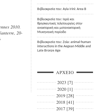
Βιβλιοκρισία του: Ayia Irini: Area B
Βιβλιοκρισία του: Ιερά και
θρησκευτικές τελετουργίες στην
ennes 2010.
ανακτορική και μετανακτορική
Nanterre, 20-
Μυκηναική περίοδο
6
Βιβλιοκρισία του: Zoia: animal-human
interactions in the Aegean Middle and
Late Bronze Age
ΑΡΧΕΙΟ
2023 [7]
2020 [1]
2019 [28]
2018 [41]
2017 [39]