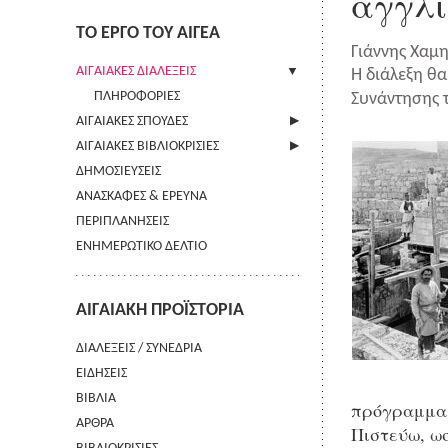
αγγλι
ΤΟ ΕΡΓΟ ΤΟΥ ΑΙΓΕΑ
Γιάννης Χαμη
ΑΙΓΑΙΑΚΕΣ ΔΙΑΛΕΞΕΙΣ
Η διάλεξη θα
ΠΛΗΡΟΦΟΡΙΕΣ
Συνάντησης 
ΑΙΓΑΙΑΚΕΣ ΣΠΟΥΔΕΣ
ΑΙΓΑΙΑΚΕΣ ΒΙΒΛΙΟΚΡΙΣΙΕΣ
ΠΛΗΡΟΦΟΡΙΕΣ
ΔΗΜΟΣΙΕΥΣΕΙΣ
ΟΔΗΓΙΕΣ ΠΡΟΣ ΣΥΓΓΡΑΦΕΙΣ
ΠΛΗΡΟΦΟΡΙΕΣ
ΑΝΑΣΚΑΦΕΣ & ΕΡΕΥΝΑ
ΟΡΟΙ ΧΡΗΣΗΣ
ΠΕΡΙΠΛΑΝΗΣΕΙΣ
ΕΠΙΚΟΙΝΩΝΙΑ
ΕΝΗΜΕΡΩΤΙΚΟ ΔΕΛΤΙΟ
ΑΙΓΑΙΑΚΗ ΠΡΟΪΣΤΟΡΙΑ
ΔΙΑΛΕΞΕΙΣ / ΣΥΝΕΔΡΙΑ
ΕΙΔΗΣΕΙΣ
ΒΙΒΛΙΑ
πρόγραμμα α
ΑΡΘΡΑ
Πιστεύω, ωσ