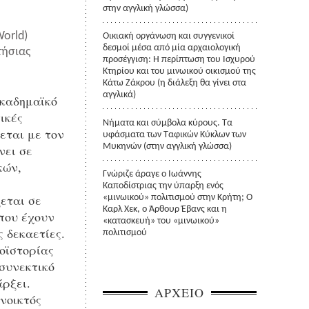
στην αγγλική γλώσσα)
World)
Οικιακή οργάνωση και συγγενικοί
δεσμοί μέσα από μία αρχαιολογική
τήσιας
προσέγγιση: Η περίπτωση του Ισχυρού
Κτηρίου και του μινωικού οικισμού της
Κάτω Ζάκρου (η διάλεξη θα γίνει στα
αγγλικά)
καδημαϊκό
ικές
Νήματα και σύμβολα κύρους. Τα
εται με τον
υφάσματα των Ταφικών Κύκλων των
Μυκηνών (στην αγγλική γλώσσα)
νει σε
κών,
Γνώριζε άραγε ο Ιωάννης
Καποδίστριας την ύπαρξη ενός
εται σε
«μινωικού» πολιτισμού στην Κρήτη; Ο
Καρλ Χεκ, ο Άρθουρ Έβανς και η
 που έχουν
«κατασκευή» του «μινωικού»
 δεκαετίες.
πολιτισμού
ροϊστορίας
συνεκτικό
ρξει.
ΑΡΧΕΙΟ
ανοικτός