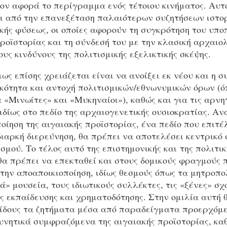
σον αφορά το περίγραμμα ενός τέτοιου κινήματος. Αυτ
ει από την επανεξέταση παλαιότερων συζητήσεων ιστο
κής φύσεως, οι οποίες αφορούν τη συγκρότηση του υπο
ροϊστορίας και τη σύνδεσή του με την κλασική αρχαιο
ους κινδύνους της πολιτισμικής εξελικτικής σκέψης.
ως επίσης χρειάζεται είναι να ανοίξει εκ νέου και η σ
ικότητα και αντοχή πολιτισμικών/εθνωνυμικών όρων (ό
«Μινωίτες» και «Μυκηναίοι»), καθώς και για τις αρνητ
ιδίως στο πεδίο της αρχαιογενετικής ουσιοκρατίας. Α
οίηση της αιγαιακής προϊστορίας, ένα πεδίο που επιτέ
ιαρκή διερεύνηση, θα πρέπει να αποτελέσει κεντρικό 
μού. Το τέλος αυτό της επιστημονικής και της πολιτικ
θα πρέπει να επεκταθεί και στους δομικούς φραγμούς 
την αποαποικιοποίηση, ιδίως θεσμούς όπως τα μητροπο
ά» μουσεία, τους ιδιωτικούς συλλέκτες, τις «ξένες» σχ
ές εκπαίδευσης και χρηματοδότησης. Στην ομιλία αυτή
είδους τα ζητήματα μέσα από παραδείγματα προερχόμ
υνητικά συμφραζόμενα της αιγαιακής προϊστορίας, κα