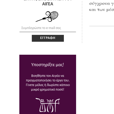
σύγχρονα γ
ΑΙΓΕΑ
και των μέ
Υποστηρίξτε μας!
Βοηθήστε τον
Αιγέα
να
πραγματοποιήσει το έργο του.
Γίνετε μέλος ή δωρίστε κάποιο
μικρό χρηματικό ποσό!