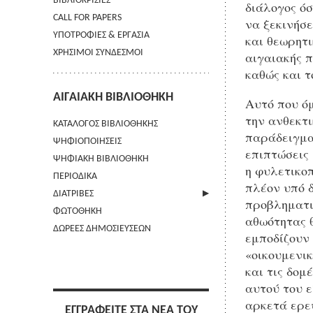
ΒΙΒΛΙΟΚΡΙΣΙΕΣ
διάλογος ό
CALL FOR PAPERS
να ξεκινήσ
ΥΠΟΤΡΟΦΙΕΣ & ΕΡΓΑΣΙΑ
και θεωρητι
ΧΡΗΣΙΜΟΙ ΣΥΝΔΕΣΜΟΙ
αιγαιακής π
καθώς και τ
ΑΙΓΑΙΑΚΗ ΒΙΒΛΙΟΘΗΚΗ
Αυτό που όμ
την ανθεκτ
ΚΑΤΑΛΟΓΟΣ ΒΙΒΛΙΟΘΗΚΗΣ
παράδειγμα 
ΨΗΦΙΟΠΟΙΗΣΕΙΣ
επιπτώσεις 
ΨΗΦΙΑΚΗ ΒΙΒΛΙΟΘΗΚΗ
η φυλετικοπ
ΠΕΡΙΟΔΙΚΑ
πλέον υπό δ
ΔΙΑΤΡΙΒΕΣ
προβληματισ
ΦΩΤΟΘΗΚΗ
ΑΠΟΣΤΟΛΗ ΠΕΡΙΛΗΨΗΣ
αθωότητας 
ΔΩΡΕΕΣ ΔΗΜΟΣΙΕΥΣΕΩΝ
εμποδίζουν 
«οικουμενικ
και τις δομ
αυτού του 
αρκετά ερε
ΕΓΓΡΑΦΕΙΤΕ ΣΤΑ ΝΕΑ ΤΟΥ