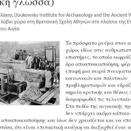
κή γλώσσα)
λάκης (Joukowsky Institute for Archaeology and the Ancient 
 λάβει χώρα στη Βρετανική Σχολή Αθηνών στο πλαίσιο της Ε
του Αιγέα
Το πρόσφατο ρεύμα στον α
χώρο, ιδίως στις ανθρωπιστ
επιστήμες, το οποίο εκφράζ
όρο αποαποικιοποίηση, φέρ
επαφή μια σειρά πνευματι
κοινωνικών και πολιτικών
προβληματισμών και εδράζ
σημεία κριτικής και θέσεις
διαμορφωθεί τις τελευταίες
Στο πεδίο της αιγαιακής π
δεν υπάρχει ακόμα κάποιο 
ποαποικιοποίησης και ίσως δεν χρειάζεται και να υπά
τόσο, ότι είναι επιτακτική ανάγκη να διεξαχθεί ένας 