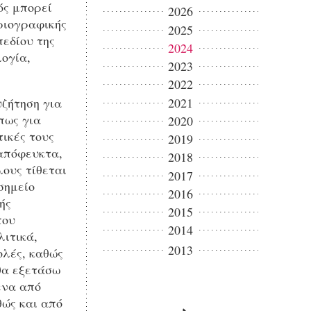
ός μπορεί
2026
ριογραφικής
2025
πεδίου της
2024
λογία,
2023
2022
2021
υζήτηση για
πως για
2020
ικές τους
2019
ναπόφευκτα,
2018
λους τίθεται
2017
σημείο
2016
ής
2015
που
2014
λιτικά,
2013
ολές, καθώς
 θα εξετάσω
ενα από
θώς και από