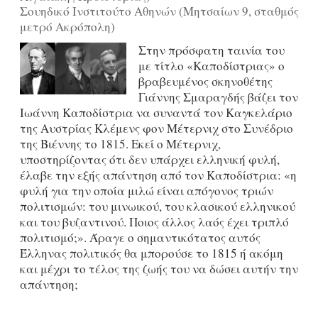
Σουηδικό Ινστιτούτο Αθηνών (Μητσαίων 9, σταθμός
μετρό Ακρόπολη)
Στην πρόσφατη ταινία του
με τίτλο «Καποδίστριας» ο
βραβευμένος σκηνοθέτης
Γιάννης Σμαραγδής βάζει τον
Ιωάννη Καποδίστρια να συναντά τον Καγκελάριο
της Αυστρίας Κλέμενς φον Μέτερνιχ στο Συνέδριο
της Βιέννης το 1815. Εκεί ο Μέτερνιχ,
υποστηρίζοντας ότι δεν υπάρχει ελληνική φυλή,
έλαβε την εξής απάντηση από τον Καποδίστρια: «η
φυλή για την οποία μιλώ είναι απόγονος τριών
πολιτισμών: του μινωικού, του κλασικού ελληνικού
και του βυζαντινού. Ποιος άλλος λαός έχει τριπλό
πολιτισμό;». Άραγε ο σημαντικότατος αυτός
Έλληνας πολιτικός θα μπορούσε το 1815 ή ακόμη
και μέχρι το τέλος της ζωής του να δώσει αυτήν την
απάντηση;