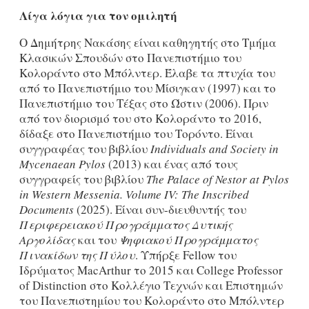
Λίγα λόγια για τον ομιλητή
Ο Δημήτρης Νακάσης είναι καθηγητής στο Τμήμα
Κλασικών Σπουδών στο Πανεπιστήμιο του
Κολοράντο στο Μπόλντερ. Έλαβε τα πτυχία του
από το Πανεπιστήμιο του Μίσιγκαν (1997) και το
Πανεπιστήμιο του Τέξας στο Ώστιν (2006). Πριν
από τον διορισμό του στο Κολοράντο το 2016,
δίδαξε στο Πανεπιστήμιο του Τορόντο. Είναι
συγγραφέας του βιβλίου
Individuals
and
Society
in
Mycenaean
Pylos
(2013) και ένας από τους
συγγραφείς του βιβλίου
The
Palace
of
Nestor
at
Pylos
in
Western
Messenia
.
Volume
IV
:
The
Inscribed
Documents
(2025). Είναι συν-διευθυντής του
Περιφερειακού Προγράμματος Δυτικής
Αργολίδας
και του
Ψηφιακού Προγράμματος
Πινακίδων της Πύλου
. Υπήρξε Fellow του
Ιδρύματος MacArthur το 2015 και College Professor
of Distinction στο Κολλέγιο Τεχνών και Επιστημών
του Πανεπιστημίου του Κολοράντο στο Μπόλντερ