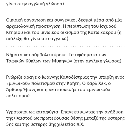
γίνει στην αγγλική γλώσσα)
Οικιακή οργάνωση και συγγενικοί δεσμοί μέσα από μία
αρχαιολογική προσέγγιση: Η περίπτωση του Ισχυρού
Κτηρίου και του μινωικού οικισμού της Κάτω Ζάκρου (η
διάλεξη θα γίνει στα αγγλικά)
Νήματα και σύμβολα κύρους. Τα υφάσματα των
Ταφικών Κύκλων των Μυκηνών (στην αγγλική γλώσσα)
Γνώριζε άραγε ο Ιωάννης Καποδίστριας την ύπαρξη ενός
«μινωικού» πολιτισμού στην Κρήτη; Ο Καρλ Χεκ, ο
Άρθουρ Έβανς και η «κατασκευή» του «μινωικού»
πολιτισμού
Υγρότοποι ως καταφύγια; Επανεκτιμώντας την ανάδυση
της Φαιστού ως πρωτεύουσας θέσης μεταξύ της ύστερης
5ης και της ύστερης 3ης χιλιετίας π.Χ.