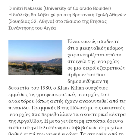
Dimitri Nakassis (University of Colorado Boulder)
Η διάλεξη θα λάβει χώρα στη Βρετανική Σχολή Αθηνών
(Σουηδίας 52, Αθήνα) στο πλαίσιο της Ετήσιας
Συνάντησης του Αιγέα
Είναι κοινώς αποδεκτό
ότι ο μυκηναϊκός κόσμος
χαρακτηρίζεται από το
στοιχείο της ιεραρχίας·
σε μια σειρά εξαιρετικών
άρθρων του που
δημοσιεύθηκαν τη
δεκαετία του 1980, ο Klaus Kilian συσχέτισε
εμμέσως τις γραφειοκρατικές ιεραρχίες του
ανακτόρου (όπως αυτές έχουν ανασυντεθεί από τις
πινακίδες Γραμμικής Β της Πύλου) με τις οικιστικές
ιεραρχίες που περιέβαλλαν τα ανακτορικά κέντρα
της Αργολίδας. Η μεταγενέστερη επιτόπια έρευνα
τοπίου στην Πελοπόννησο επιβεβαίωσε σε μεγάλο
βαθμό αυτή την γενική εικόνα: Τα στοιχεία από τη