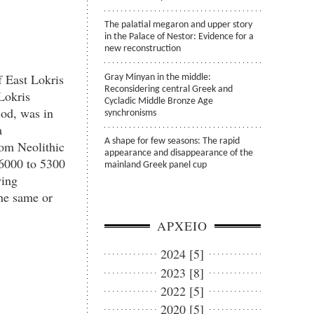
The palatial megaron and upper story
in the Palace of Nestor: Evidence for a
new reconstruction
f East Lokris
Gray Minyan in the middle:
Reconsidering central Greek and
Lokris
Cycladic Middle Bronze Age
iod, was in
synchronisms
a
A shape for few seasons: The rapid
rom Neolithic
appearance and disappearance of the
 6000 to 5300
mainland Greek panel cup
ying
he same or
ΑΡΧΕΙΟ
2024 [5]
2023 [8]
2022 [5]
2020 [5]