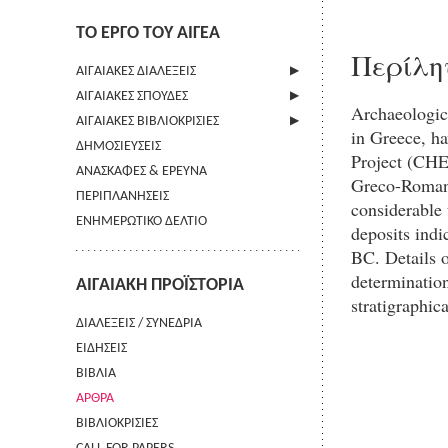
ΤΟ ΕΡΓΟ ΤΟΥ ΑΙΓΕΑ
Περίλη
ΑΙΓΑΙΑΚΕΣ ΔΙΑΛΕΞΕΙΣ
ΑΙΓΑΙΑΚΕΣ ΣΠΟΥΔΕΣ
ΠΛΗΡΟΦΟΡΙΕΣ
Archaeologica
ΑΙΓΑΙΑΚΕΣ ΒΙΒΛΙΟΚΡΙΣΙΕΣ
ΠΛΗΡΟΦΟΡΙΕΣ
in Greece, ha
ΔΗΜΟΣΙΕΥΣΕΙΣ
ΟΔΗΓΙΕΣ ΠΡΟΣ ΣΥΓΓΡΑΦΕΙΣ
ΠΛΗΡΟΦΟΡΙΕΣ
Project (CHEL
ΑΝΑΣΚΑΦΕΣ & ΕΡΕΥΝΑ
ΟΡΟΙ ΧΡΗΣΗΣ
Greco-Roman t
ΠΕΡΙΠΛΑΝΗΣΕΙΣ
ΕΠΙΚΟΙΝΩΝΙΑ
considerable 
ΕΝΗΜΕΡΩΤΙΚΟ ΔΕΛΤΙΟ
deposits indi
BC. Details 
determinatio
ΑΙΓΑΙΑΚΗ ΠΡΟΪΣΤΟΡΙΑ
stratigraphic
ΔΙΑΛΕΞΕΙΣ / ΣΥΝΕΔΡΙΑ
ΕΙΔΗΣΕΙΣ
ΒΙΒΛΙΑ
ΑΡΘΡΑ
ΒΙΒΛΙΟΚΡΙΣΙΕΣ