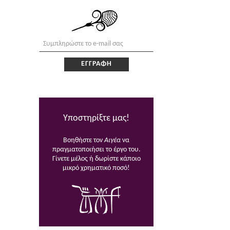
Υποστηρίξτε μας!
Βοηθήστε τον
Αιγέα
να
πραγματοποιήσει το έργο του.
Γίνετε μέλος ή δωρίστε κάποιο
μικρό χρηματικό ποσό!