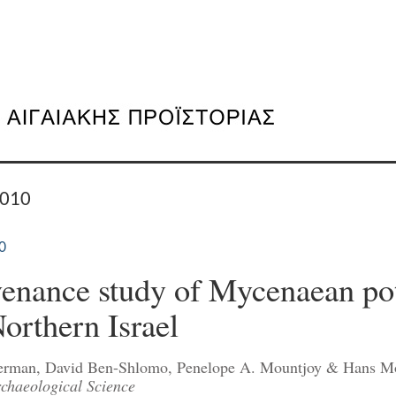
2010
0
enance study of Mycenaean po
orthern Israel
erman, David Ben-Shlomo, Penelope A. Mountjoy & Hans 
rchaeological Science