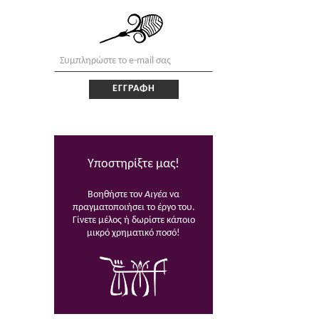
Υποστηρίξτε μας!
Βοηθήστε τον
Αιγέα
να
πραγματοποιήσει το έργο του.
Γίνετε μέλος ή δωρίστε κάποιο
μικρό χρηματικό ποσό!