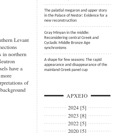
The palatial megaron and upper story
in the Palace of Nestor: Evidence for a
new reconstruction
Gray Minyan in the middle:
Reconsidering central Greek and
uthern Levant
Cycladic Middle Bronze Age
nections
synchronisms
s in northern
Neutron
A shape for few seasons: The rapid
appearance and disappearance of the
sels have a
mainland Greek panel cup
r more
rpretations of
l background
ΑΡΧΕΙΟ
2024 [5]
2023 [8]
2022 [5]
2020 [5]