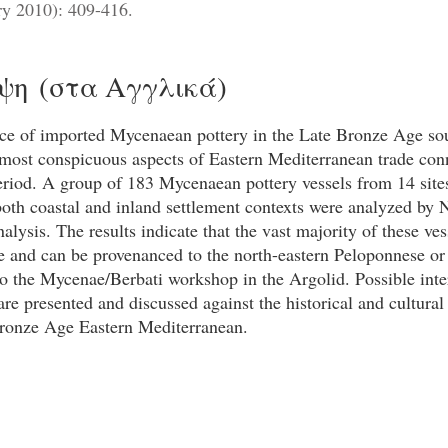
ry 2010): 409-416.
ψη (στα Αγγλικά)
ce of imported Mycenaean pottery in the Late Bronze Age so
 most conspicuous aspects of Eastern Mediterranean trade con
eriod. A group of 183 Mycenaean pottery vessels from 14 site
both coastal and inland settlement contexts were analyzed by 
alysis. The results indicate that the vast majority of these ves
le and can be provenanced to the north-eastern Peloponnese o
 to the Mycenae/Berbati workshop in the Argolid. Possible inte
 are presented and discussed against the historical and cultura
Bronze Age Eastern Mediterranean.