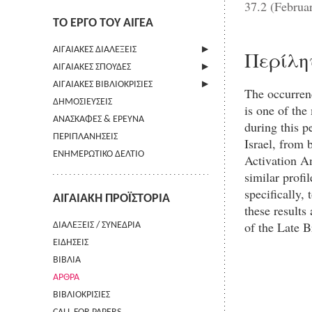
37.2 (Februa
ΤΟ ΕΡΓΟ ΤΟΥ ΑΙΓΕΑ
ΑΙΓΑΙΑΚΕΣ ΔΙΑΛΕΞΕΙΣ
Περίλη
ΑΙΓΑΙΑΚΕΣ ΣΠΟΥΔΕΣ
ΠΛΗΡΟΦΟΡΙΕΣ
ΑΙΓΑΙΑΚΕΣ ΒΙΒΛΙΟΚΡΙΣΙΕΣ
ΠΛΗΡΟΦΟΡΙΕΣ
The occurren
ΔΗΜΟΣΙΕΥΣΕΙΣ
ΟΔΗΓΙΕΣ ΠΡΟΣ ΣΥΓΓΡΑΦΕΙΣ
ΠΛΗΡΟΦΟΡΙΕΣ
is one of the
ΑΝΑΣΚΑΦΕΣ & ΕΡΕΥΝΑ
ΟΡΟΙ ΧΡΗΣΗΣ
during this p
ΠΕΡΙΠΛΑΝΗΣΕΙΣ
ΕΠΙΚΟΙΝΩΝΙΑ
Israel, from 
ΕΝΗΜΕΡΩΤΙΚΟ ΔΕΛΤΙΟ
Activation An
similar profi
specifically,
ΑΙΓΑΙΑΚΗ ΠΡΟΪΣΤΟΡΙΑ
these results
of the Late 
ΔΙΑΛΕΞΕΙΣ / ΣΥΝΕΔΡΙΑ
ΕΙΔΗΣΕΙΣ
ΒΙΒΛΙΑ
ΑΡΘΡΑ
ΒΙΒΛΙΟΚΡΙΣΙΕΣ