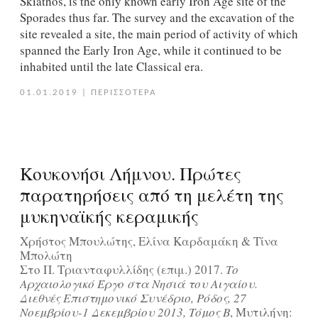
Skiathos, is the only known early Iron Age site of the
Sporades thus far. The survey and the excavation of the
site revealed a site, the main period of activity of which
spanned the Early Iron Age, while it continued to be
inhabited until the late Classical era.
01.01.2019
|
ΠΕΡΙΣΣΟΤΕΡΑ
Κουκονήσι Λήμνου. Πρώτες
παρατηρήσεις από τη μελέτη της
μυκηναϊκής κεραμικής
Χρήστος Μπουλώτης, Ελίνα Καρδαμάκη & Τίνα
Μπολώτη
Στο Π. Τριανταφυλλίδης (επιμ.) 2017.
Το
Αρχαιολογικό Έργο στα Νησιά του Αιγαίου.
Διεθνές Επιστημονικό Συνέδριο, Ρόδος, 27
Νοεμβρίου-1 Δεκεμβρίου 2013, Τόμος Β
, Μυτιλήνη: