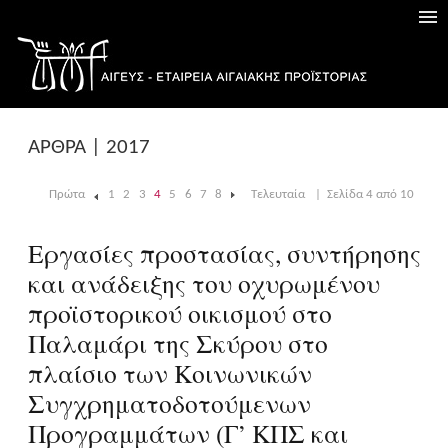
ΑΡΘΡΑ | 2017
Πρώτα
1
2
3
4
5
6
7
8
Τελευταία
|
Σελίδα 4 από 10
|
Eργασίες προστασίας, συντήρησης
και ανάδειξης του οχυρωμένου
προϊστορικού οικισμού στο
Παλαμάρι της Σκύρου στο
πλαίσιο των Κοινωνικών
Συγχρηματοδοτούμενων
Προγραμμάτων (Γ’ ΚΠΣ και