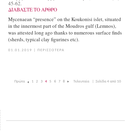
45-62.
ΔΙΑΒΑΣΤΕ ΤΟ ΑΡΘΡΟ
Mycenaean “presence” on the Koukonisi islet, situated
in the innermost part of the Moudros gulf (Lemnos),
was attested long ago thanks to numerous surface finds
(sherds, typical clay figurines etc).
01.01.2019
|
ΠΕΡΙΣΣΟΤΕΡΑ
Πρώτα
1
2
3
4
5
6
7
8
Τελευταία
|
Σελίδα 4 από 10
|