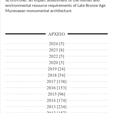
SETinSTONE: an impact assessment of the human and
environmental resource requirements of Late Bronze Age
Mycenaean monumental architecture
ΑΡΧΕΙΟ
2024 [5]
2023 [8]
2022 [5]
2020 [5]
2019 [24]
2018 [54]
2017 [138]
2016 [153]
2015 [96]
2014 [174]
2013 [234]
2012 [157]