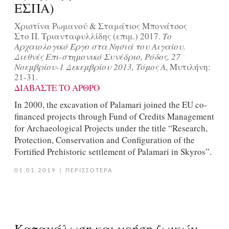
ΕΣΠΑ)
Χριστίνα Ρωμανού & Σταμάτιος Μπονάτσος
Στο Π. Τριανταφυλλίδης (επιμ.) 2017.
Το
Αρχαιολογικό Έργο στα Νησιά του Αιγαίου.
Διεθνές Επι-στημονικό Συνέδριο, Ρόδος, 27
Νοεμβρίου-1 Δεκεμβρίου 2013, Τόμος Α
, Μυτιλήνη:
21-31.
ΔΙΑΒΑΣΤΕ ΤΟ ΑΡΘΡΟ
In 2000, the excavation of Palamari joined the EU co-
financed projects through Fund of Credits Management
for Archaeological Projects under the title “Research,
Protection, Conservation and Configuration of the
Fortified Prehistoric settlement of Palamari in Skyros”.
01.01.2019
|
ΠΕΡΙΣΣΟΤΕΡΑ
Κατανάλωση και χρήση ζωικών